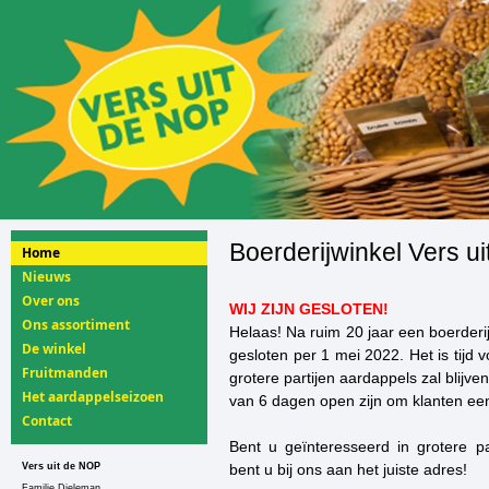
Boerderijwinkel Vers u
Home
Nieuws
Over ons
WIJ ZIJN GESLOTEN!
Ons assortiment
Helaas! Na ruim 20 jaar een boerderi
De winkel
gesloten per 1 mei 2022. Het is tijd v
Fruitmanden
grotere partijen aardappels zal blijv
Het aardappelseizoen
van 6 dagen open zijn om klanten een 
Contact
Bent u geïnteresseerd in grotere p
Vers uit de NOP
bent u bij ons aan het juiste adres!
Familie Dieleman