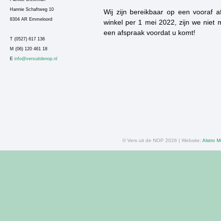
Hannie Schaftweg 10
Wij zijn bereikbaar op een vooraf a
8304 AR Emmeloord
winkel per 1 mei 2022, zijn we nie
een afspraak voordat u komt!
T (0527) 617 136
M (06) 120 461 18
E
info@versuitdenop.nl
© Vers uit de NOP 2026 | Website:
Alstro M